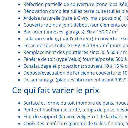
Réfection partielle de couverture (zone localisée)
Rénovation complète tuiles terre cuite (tuiles pl
Ardoise naturelle (rare à Givry, mais possible): 1
Couverture zinc à joint debout (sur éléments ou 
Bac acier (annexes, garages): 80 à 150 € / m²
Isolation sarking (par l’extérieur) + couverture tu
Écran de sous-toiture HPV: 8 à 18 € / m² (hors p
Remplacement des gouttières zinc: 30 à 60 € / ml
Fenêtre de toit (type Velux) fournie/posée: 500 à
Échafaudage et protections: souvent 10 à 15 % 
Dépose/évacuation de l’ancienne couverture: 10 
Désamiantage (plaques fibrociment avant 1997): 3
Ce qui fait varier le prix
Surface et forme du toit (nombre de pans, noues
Pente et hauteur (sécurité, temps de pose, beso
État du support (liteaux, voliges) et de la charpe
Choix des matériaux (gamme de tuiles, finition, t