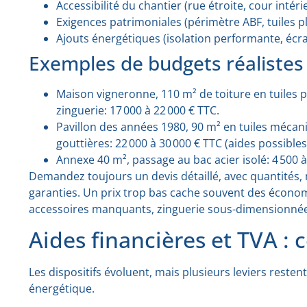
Accessibilité du chantier (rue étroite, cour intér
Exigences patrimoniales (périmètre ABF, tuiles 
Ajouts énergétiques (isolation performante, éc
Exemples de budgets réalistes
Maison vigneronne, 110 m² de toiture en tuiles p
zinguerie: 17 000 à 22 000 € TTC.
Pavillon des années 1980, 90 m² en tuiles méca
gouttières: 22 000 à 30 000 € TTC (aides possibles
Annexe 40 m², passage au bac acier isolé: 4 500 à
Demandez toujours un devis détaillé, avec quantités, 
garanties. Un prix trop bas cache souvent des économ
accessoires manquants, zinguerie sous-dimensionnée
Aides financières et TVA : 
Les dispositifs évoluent, mais plusieurs leviers resten
énergétique.