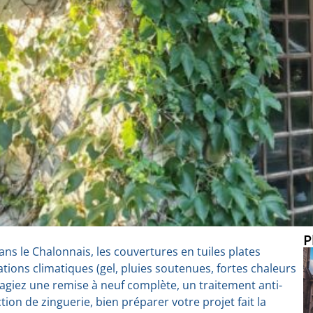
P
dans le Chalonnais, les couvertures en tuiles plates
tions climatiques (gel, pluies soutenues, fortes chaleurs
sagiez une remise à neuf complète, un traitement anti-
ion de zinguerie, bien préparer votre projet fait la