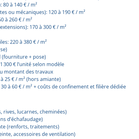
: 80 à 140 € / m²
ates ou mécaniques): 120 à 190 € / m²
60 à 260 € / m²
extensions): 170 à 300 € / m²
iles: 220 à 380 € / m²
ose)
 (fourniture + pose)
 1 300 € l’unité selon modèle
du montant des travaux
à 25 € / m² (hors amiante)
0 à 60 € / m² + coûts de confinement et filière dédiée
, rives, lucarnes, cheminées)
ins d’échafaudage)
nte (renforts, traitements)
einte, accessoires de ventilation)