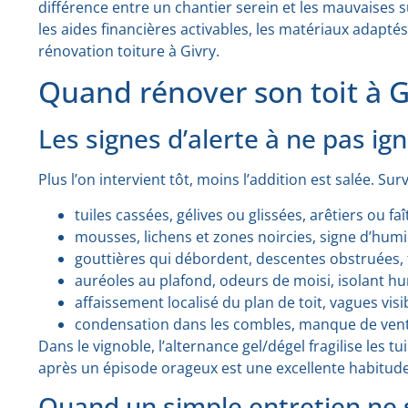
différence entre un chantier serein et les mauvaises s
les aides financières activables, les matériaux adaptés
rénovation toiture à Givry.
Quand rénover son toit à G
Les signes d’alerte à ne pas ig
Plus l’on intervient tôt, moins l’addition est salée. Sur
tuiles cassées, gélives ou glissées, arêtiers ou faî
mousses, lichens et zones noircies, signe d’humid
gouttières qui débordent, descentes obstruées, t
auréoles au plafond, odeurs de moisi, isolant h
affaissement localisé du plan de toit, vagues visi
condensation dans les combles, manque de venti
Dans le vignoble, l’alternance gel/dégel fragilise les t
après un épisode orageux est une excellente habitude
Quand un simple entretien ne s