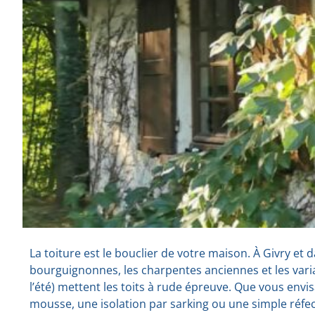
La toiture est le bouclier de votre maison. À Givry et 
bourguignonnes, les charpentes anciennes et les varia
l’été) mettent les toits à rude épreuve. Que vous envi
mousse, une isolation par sarking ou une simple réfect