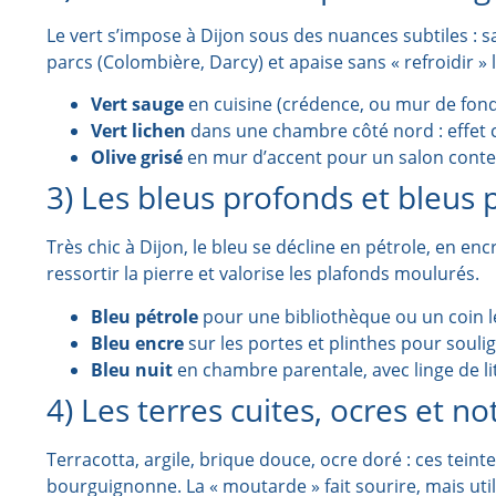
Le vert s’impose à Dijon sous des nuances subtiles : sau
parcs (Colombière, Darcy) et apaise sans « refroidir » 
Vert sauge
en cuisine (crédence, ou mur de fond),
Vert lichen
dans une chambre côté nord : effet 
Olive grisé
en mur d’accent pour un salon contem
3) Les bleus profonds et bleus 
Très chic à Dijon, le bleu se décline en pétrole, en enc
ressortir la pierre et valorise les plafonds moulurés.
Bleu pétrole
pour une bibliothèque ou un coin l
Bleu encre
sur les portes et plinthes pour souli
Bleu nuit
en chambre parentale, avec linge de lit
4) Les terres cuites, ocres et 
Terracotta, argile, brique douce, ocre doré : ces tein
bourguignonne. La « moutarde » fait sourire, mais util