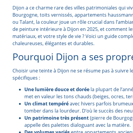
Dijon a ce charme rare des villes patrimoniales qui vi
Bourgogne, toits vernissés, appartements haussman
ou Talant, la couleur joue un rôle crucial dans l’ambi
de peinture intérieure à Dijon en 2025, et comment le
matériaux, et votre style de vie ? Voici un guide comp
chaleureuses, élégantes et durables.
Pourquoi Dijon a ses propr
Choisir une teinte à Dijon ne se résume pas à suivre 
spécifiques :
Une lumière douce et dorée
la plupart de l’ann
met en valeur les tons chauds (beiges, ocres, terr
Un climat tempéré
avec hivers parfois brumeux 
tomber dans la lourdeur. D’où le succès des neu
Un patrimoine très présent
(pierre de Bourgogn
appelle des palettes dialoguant avec la matière.
Des volumes variés
entre appartements anciens